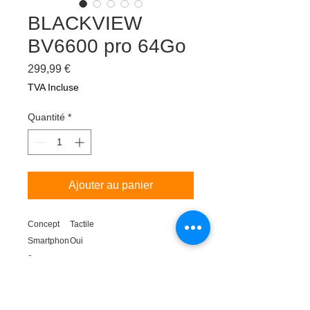
BLACKVIEW
BV6600 pro 64Go
Prix
299,99 €
TVA Incluse
Quantité
*
Ajouter au panier
Concept
Tactile
Smartphon
Oui
e
Modèle
Blackview BV6600 Pro
Couleur
Noir Vert Orange
Description
Dimension
159 x 79.4 x 18 mm