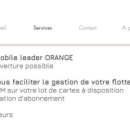
eil
Services
Contact
A p
obile leader ORANGE
uverture possible
us faciliter la gestion de votre flott
IM sur votre lot de cartes à disposition
vation d'abonnement
eurs
s